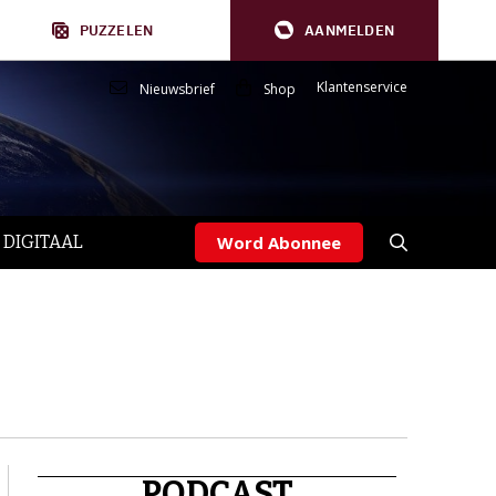
PUZZELEN
AANMELDEN
Klantenservice
Nieuwsbrief
Shop
 DIGITAAL
Word Abonnee
PODCAST