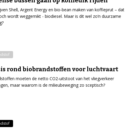
nse bussen gaan op koffiedik rijden
jven Shell, Argent Energy en bio-bean maken van koffieprut – dat
och wordt weggemikt - biodiesel. Maar is dit wel zo’n duurzame
g?
ndstof
is rond biobrandstoffen voor luchtvaart
stoffen moeten de netto CO2-uitstoot van het vliegverkeer
ngen, maar waarom is de milieubeweging zo sceptisch?
ndstof