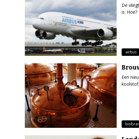
De vlieg
is. Hoe?
airbus
Brouw
Een nieu
koolstof
biobra