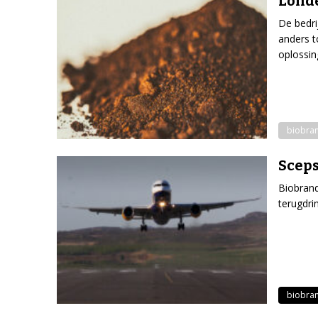
Londe
De bedri
anders t
oplossin
biobra
Sceps
Biobrand
terugdri
biobra