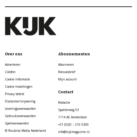
Over ons
Abonnementen
Adverteren
Abonneren
Colofon
Nieuwsbrief
Cookie informatie
Mijn account
Cookie Instellingen
Contact
Privacy beleid
Disclaimer/vrijwaring
Redactie
Leveringsvoorwaarden
Spaklerweg 53
Gebruiksvoorwaarden
1114 AE Amsterdam
Spelvoorwaarden
+31 (0)20 – 210 5300
© Roularta Media Nederland
info@kijkmagazine.nl