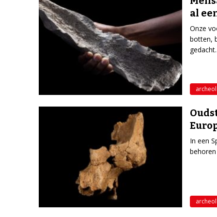
Mens
al ee
Onze voo
botten, 
gedacht
archeol
Oudst
Europ
In een S
behoren
archeol