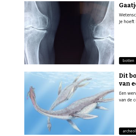
Gaatj
Wetensch
Je hoeft
botten
Dit b
van e
Een werv
van de c
archeol