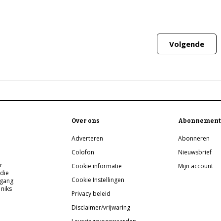
Volgende
Over ons
Abonnement
Adverteren
Abonneren
Colofon
Nieuwsbrief
r
Cookie informatie
Mijn account
 die
Cookie Instellingen
pgang
 niks
Privacy beleid
Disclaimer/vrijwaring