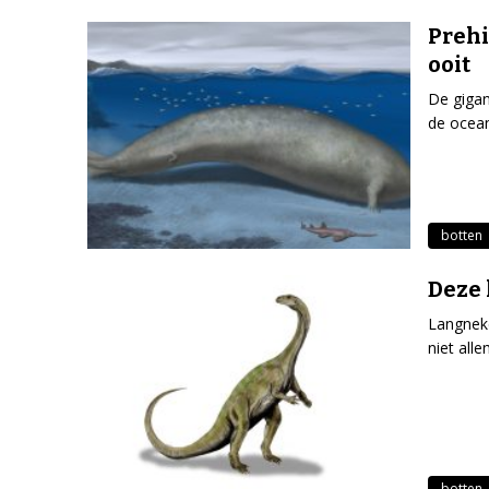
Prehi
ooit
De gigan
de ocean
botten
Deze 
Langnekd
niet all
botten