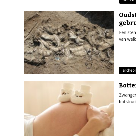
Oudst
gebru
Een sten
van welk
archeol
Botte
Zwangers
botstruc