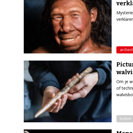
verkl
Mysterie
verklare
archeol
Pictu
walvi
Om je we
of techn
walvisbo
botten