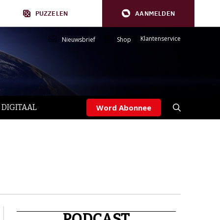
PUZZELEN
AANMELDEN
Klantenservice
Nieuwsbrief
Shop
 DIGITAAL
Word Abonnee
PODCAST