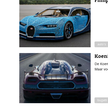
Filmp
auto's
Koeni
De Koeni
Maar vo
bugatti