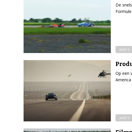
De snels
Formule 
auto's
Produ
Op een v
America 
auto's