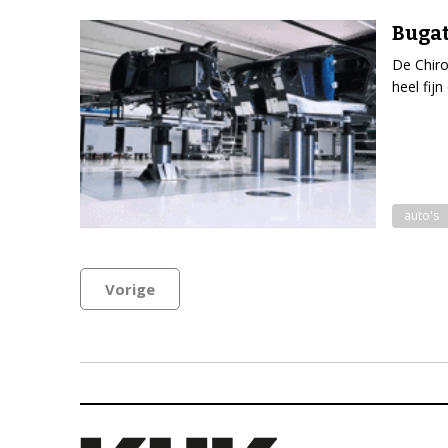
Bugat
De Chiro
heel fijn
auto's
Vorige