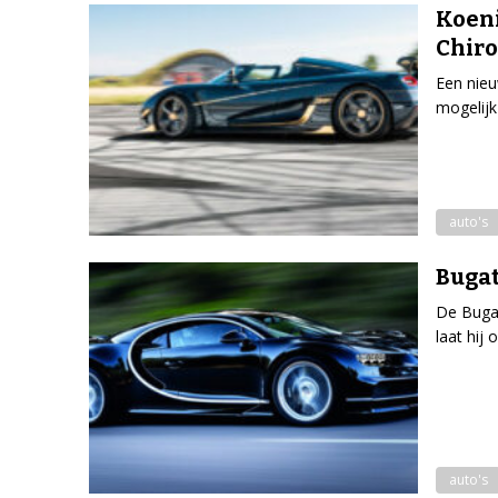
Koeni
Chir
Een nieu
mogelijk
auto's
Bugat
De Bugat
laat hij
auto's