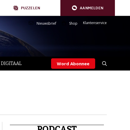
PUZZELEN
AANMELDEN
Klantenservice
Nieuwsbrief
Shop
 DIGITAAL
Word Abonnee
PODCAST