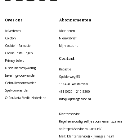
Over ons
Abonnementen
Adverteren
Abonneren
Colofon
Nieuwsbrief
Cookie informatie
Mijn account
Cookie Instellingen
Contact
Privacy beleid
Disclaimer/vrijwaring
Redactie
Leveringsvoorwaarden
Spaklerweg 53
Gebruiksvoorwaarden
1114 AE Amsterdam
Spelvoorwaarden
+31 (0)20 – 210 5300
© Roularta Media Nederland
info@kijkmagazine.nl
Klantenservice
Regel eenvoudig zelf je abonnementszaken
op https://service.roularta.nl/
Mail: klantenservice@kijkmagazine.nl