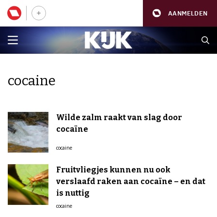
AANMELDEN
cocaine
Wilde zalm raakt van slag door
cocaïne
cocaine
Fruitvliegjes kunnen nu ook
verslaafd raken aan cocaïne – en dat
is nuttig
cocaine