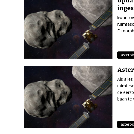
Updat
inges
kwart ov
ruimteso
Dimorph
asteroï
Aster
Als alle
ruimteso
de eerst
baan te 
asteroï