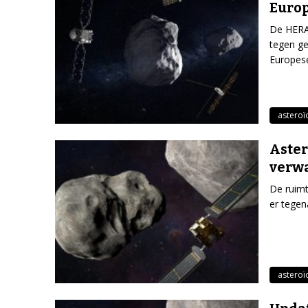
Euro
De HERA
tegen ge
Europese
asteroï
Aster
verw
De ruim
er tegen
asteroï