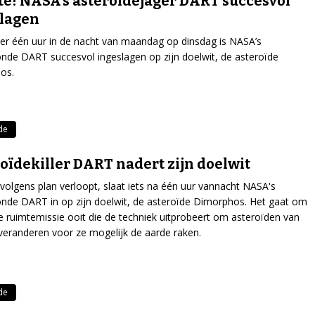
e! NASA's asteroïdejager DART succesvol
lagen
er één uur in de nacht van maandag op dinsdag is NASA’s
nde DART succesvol ingeslagen op zijn doelwit, de asteroïde
os.
de
oïdekiller DART nadert zijn doelwit
s volgens plan verloopt, slaat iets na één uur vannacht NASA's
nde DART in op zijn doelwit, de asteroïde Dimorphos. Het gaat om
e ruimtemissie ooit die de techniek uitprobeert om asteroïden van
veranderen voor ze mogelijk de aarde raken.
de