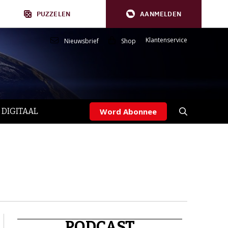
PUZZELEN
AANMELDEN
Klantenservice
Nieuwsbrief
Shop
 DIGITAAL
Word Abonnee
PODCAST