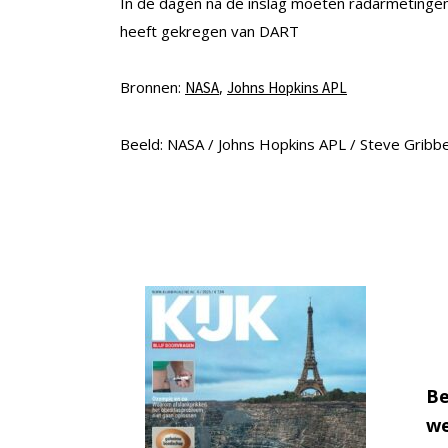
In de dagen na de inslag moeten radarmetinge
heeft gekregen van DART
Bronnen:
,
NASA
Johns Hopkins APL
Beeld: NASA / Johns Hopkins APL / Steve Gribb
Be
we