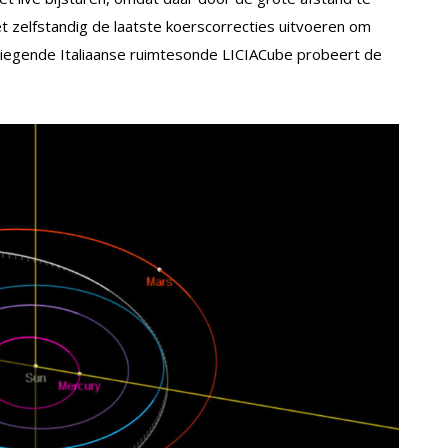
t zelfstandig de laatste koerscorrecties uitvoeren om
iegende Italiaanse ruimtesonde LICIACube probeert de