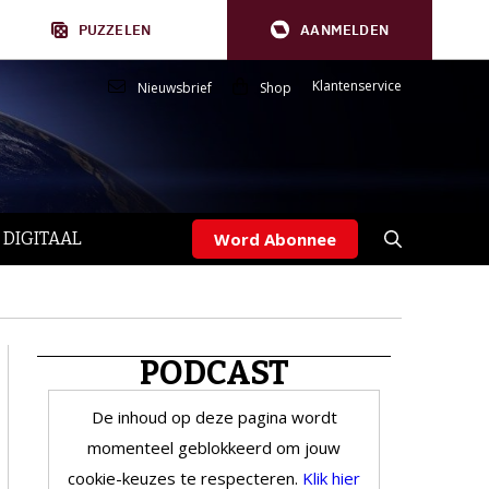
PUZZELEN
AANMELDEN
Klantenservice
Nieuwsbrief
Shop
 DIGITAAL
Word Abonnee
PODCAST
De inhoud op deze pagina wordt
momenteel geblokkeerd om jouw
cookie-keuzes te respecteren.
Klik hier