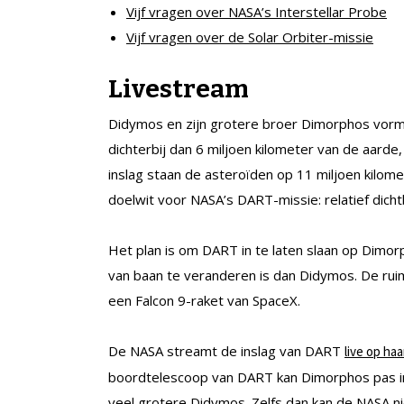
Vijf vragen over NASA’s Interstellar Probe
Vijf vragen over de Solar Orbiter-missie
Livestream
Didymos en zijn grotere broer Dimorphos vorm
dichterbij dan 6 miljoen kilometer van de aarde,
inslag staan de asteroïden op 11 miljoen kilom
doelwit voor NASA’s DART-missie: relatief dichtb
Het plan is om DART in te laten slaan op Dimorp
van baan te veranderen is dan Didymos. De r
een Falcon 9-raket van SpaceX.
De NASA streamt de inslag van DART
live op ha
boordtelescoop van DART kan Dimorphos pas in
veel grotere Didymos. Zelfs dan kan de NASA ni