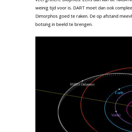
weinig tijd voor is. DART moet dan ook complee
Dimorphos goed te raken. De op afstand meevl
botsing in beeld te brengen.