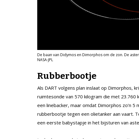
De baan van Didymos en Dimorphos om de zon. De asteroï
NASA-JPL
Rubberbootje
Als DART volgens plan inslaat op Dimorphos, kr
ruimtesonde van 570 kilogram die met 23.760 kil
een linebacker, maar omdat Dimorphos zo’n 5 mi
rubberbootje tegen een olietanker aan vaart. T
een eerste babystapje in het bijsturen van ast