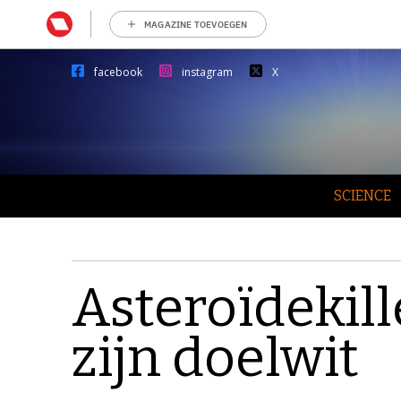
MAGAZINE TOEVOEGEN
facebook
instagram
X
SCIENCE
Asteroïdekil
zijn doelwit