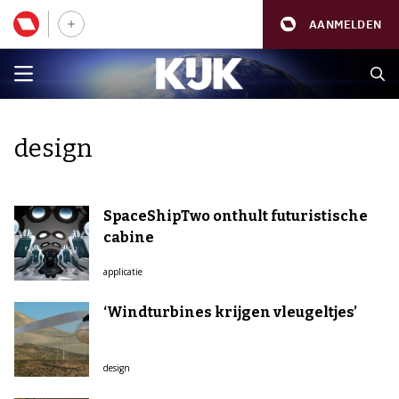
AANMELDEN
design
SpaceShipTwo onthult futuristische
cabine
applicatie
‘Windturbines krijgen vleugeltjes’
design