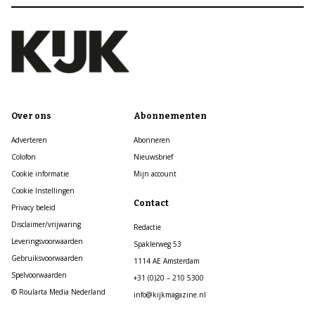
Over ons
Abonnementen
Adverteren
Abonneren
Colofon
Nieuwsbrief
Cookie informatie
Mijn account
Cookie Instellingen
Contact
Privacy beleid
Disclaimer/vrijwaring
Redactie
Leveringsvoorwaarden
Spaklerweg 53
Gebruiksvoorwaarden
1114 AE Amsterdam
Spelvoorwaarden
+31 (0)20 – 210 5300
© Roularta Media Nederland
info@kijkmagazine.nl