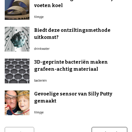
voeten koel
filmpje
Biedt deze ontziltingsmethode
uitkomst?
drinkwater
3D-geprinte bacteriën maken
grafeen-achtig materiaal
bacteriën
Gevoelige sensor van Silly Putty
gemaakt
filmpje