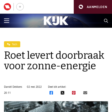
AANMELDEN
Tech
Roet levert doorbraak
voor zonne-energie
Daniël Dekkers
02 mei 2022
Deel dit artikel:
20:11