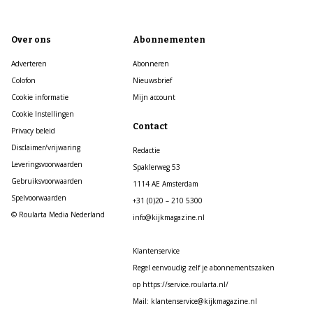
Over ons
Abonnementen
Adverteren
Abonneren
Colofon
Nieuwsbrief
Cookie informatie
Mijn account
Cookie Instellingen
Contact
Privacy beleid
Disclaimer/vrijwaring
Redactie
Leveringsvoorwaarden
Spaklerweg 53
Gebruiksvoorwaarden
1114 AE Amsterdam
Spelvoorwaarden
+31 (0)20 – 210 5300
© Roularta Media Nederland
info@kijkmagazine.nl
Klantenservice
Regel eenvoudig zelf je abonnementszaken
op https://service.roularta.nl/
Mail: klantenservice@kijkmagazine.nl