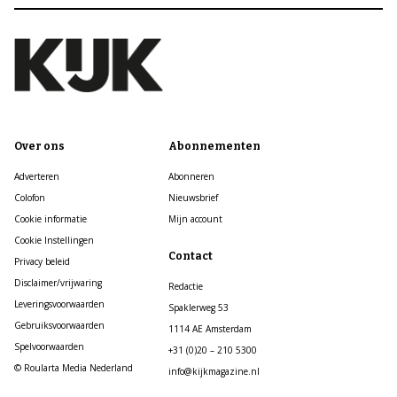
Over ons
Abonnementen
Adverteren
Abonneren
Colofon
Nieuwsbrief
Cookie informatie
Mijn account
Cookie Instellingen
Contact
Privacy beleid
Disclaimer/vrijwaring
Redactie
Leveringsvoorwaarden
Spaklerweg 53
Gebruiksvoorwaarden
1114 AE Amsterdam
Spelvoorwaarden
+31 (0)20 – 210 5300
© Roularta Media Nederland
info@kijkmagazine.nl