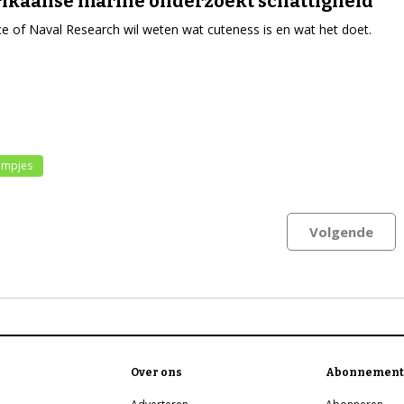
kaanse marine onderzoekt schattigheid
ce of Naval Research wil weten wat cuteness is en wat het doet.
ilmpjes
Volgende
Over ons
Abonnement