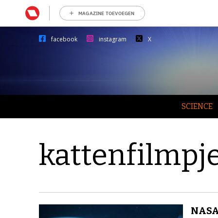
MAGAZINE TOEVOEGEN
facebook
instagram
X
SCIENCE
kattenfilmpj
NASA 