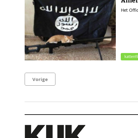
Ameri
Het Offi
kattenf
Vorige