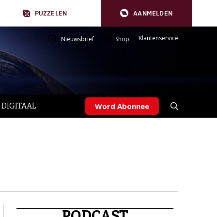
PUZZELEN
AANMELDEN
Klantenservice
Nieuwsbrief
Shop
 DIGITAAL
Word Abonnee
PODCAST