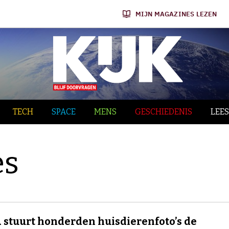
MIJN MAGAZINES LEZEN
TECH
SPACE
MENS
GESCHIEDENIS
LEES
es
stuurt honderden huisdierenfoto’s de