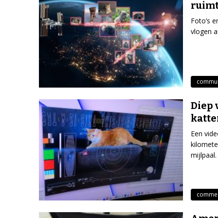
ruimt
Foto’s e
vlogen 
commun
Diep 
katte
Een vide
kilomete
mijlpaal.
commerc