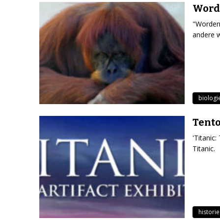
Worde
"Worden 
andere w
biologi
Tento
'Titanic:
Titanic.
historie