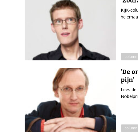
‘Zodr
KIJK-col
helemaal
column
'De o
pijn'
Lees de 
Nobelpri
column