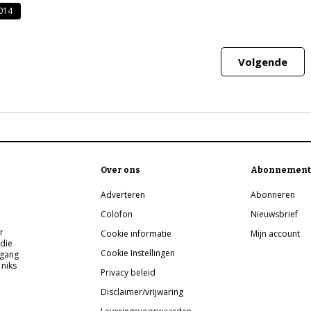
2014
Volgende
Over ons
Abonnement
Adverteren
Abonneren
Colofon
Nieuwsbrief
r
Cookie informatie
Mijn account
 die
Cookie Instellingen
pgang
 niks
Privacy beleid
Disclaimer/vrijwaring