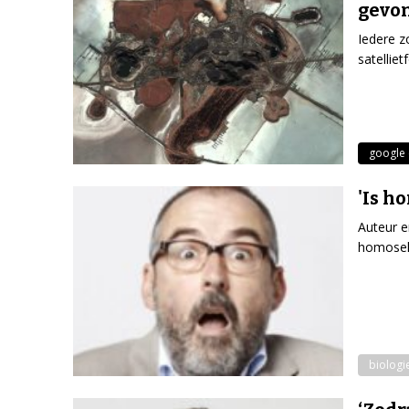
gevo
Iedere z
satellie
google 
'Is h
Auteur e
homoseks
biologi