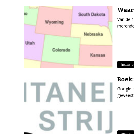
Waaro
Van de 1
merendee
historie
Boek:
Google e
geweest, 
apple