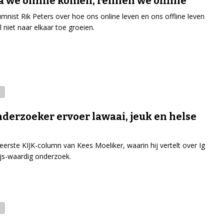
a we online komen, rennen we offline’
umnist Rik Peters over hoe ons online leven en ons offline leven
 niet naar elkaar toe groeien.
nderzoeker ervoer lawaai, jeuk en helse
eerste KIJK-column van Kees Moeliker, waarin hij vertelt over Ig
js-waardig onderzoek.