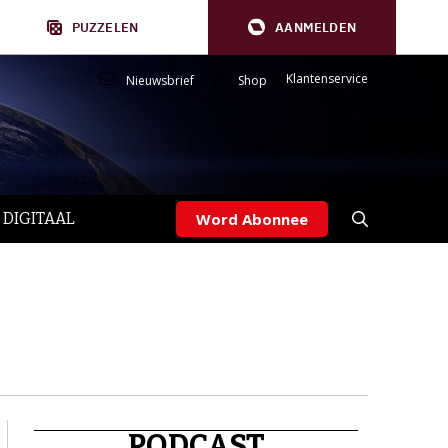
PUZZELEN
AANMELDEN
Klantenservice
Nieuwsbrief
Shop
 DIGITAAL
Word Abonnee
PODCAST