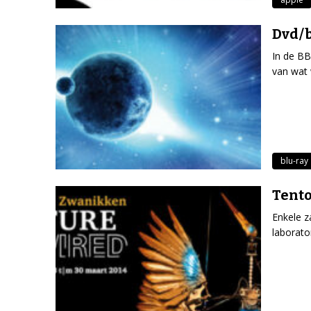
Dvd/b
In de BB
van wat 
blu-ray
Tento
Enkele z
laborato