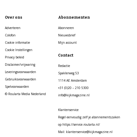
Over ons
Abonnementen
Adverteren
Abonneren
Colofon
Nieuwsbrief
Cookie informatie
Mijn account
Cookie Instellingen
Contact
Privacy beleid
Disclaimer/vrijwaring
Redactie
Leveringsvoorwaarden
Spaklerweg 53
Gebruiksvoorwaarden
1114 AE Amsterdam
Spelvoorwaarden
+31 (0)20 – 210 5300
© Roularta Media Nederland
info@kijkmagazine.nl
Klantenservice
Regel eenvoudig zelf je abonnementszaken
op https://service.roularta.nl/
Mail: klantenservice@kijkmagazine.nl