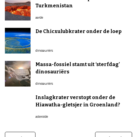
Turkmenistan
aarde
De Chicxulubkrater onder de loep
dinosauriërs
Massa-fossiel stamt uit ‘sterfdag’
dinosauriërs
dinosauriërs
Inslagkrater verstopt onder de
Hiawatha-gletsjer in Groenland?
asteroïde