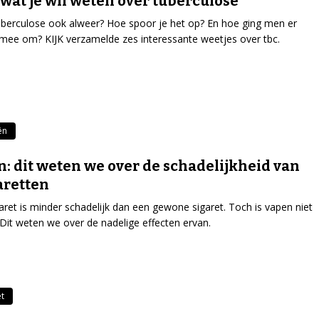
 wat je wil weten over tuberculose
uberculose ook alweer? Hoe spoor je het op? En hoe ging men er
mee om? KIJK verzamelde zes interessante weetjes over tbc.
ën
: dit weten we over de schadelijkheid van
aretten
aret is minder schadelijk dan een gewone sigaret. Toch is vapen niet
Dit weten we over de nadelige effecten ervan.
et