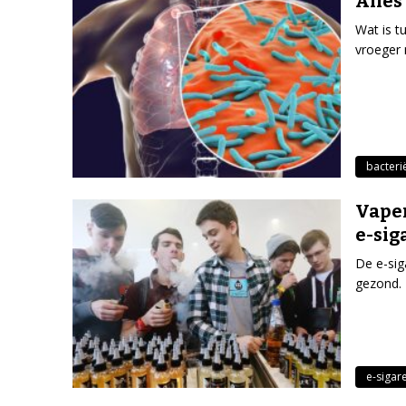
Alles
Wat is t
vroeger 
bacteri
Vapen
e-sig
De e-sig
gezond. 
e-sigar