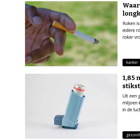
Waaro
long
Roken is
iedere r
roker vr
kanker
1,85 
stiks
Uit een 
miljoen 
in de luc
gezond