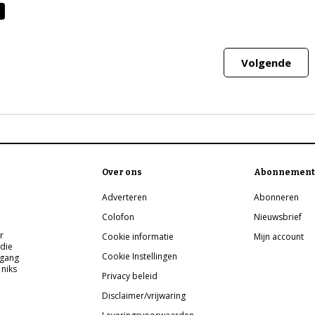
Volgende
Over ons
Abonnement
Adverteren
Abonneren
Colofon
Nieuwsbrief
r
Cookie informatie
Mijn account
 die
Cookie Instellingen
pgang
 niks
Privacy beleid
Disclaimer/vrijwaring