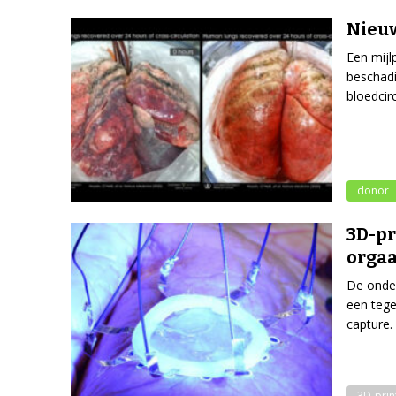
Nieu
Een mijl
beschadi
bloedcirc
donor
3D-pr
orga
De onder
een tege
capture.
3D-prin