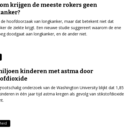
m krijgen de meeste rokers geen
kanker?
 de hoofdoorzaak van longkanker, maar dat betekent niet dat
oker de ziekte krijgt. Een nieuwe studie suggereert waarom de ene
oeg doodgaat aan longkanker, en de ander niet.
miljoen kinderen met astma door
tofdioxide
grootschalig onderzoek van de Washington University blijkt dat 1,85
kinderen in één jaar tijd astma kregen als gevolg van stikstofdioxide
ht.
heid