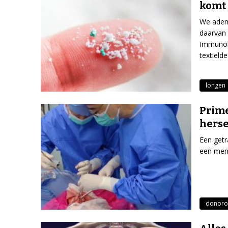
komt 
We ademe
daarvan 
Immunolo
textield
longen
Prime
hers
Een getr
een mens
donoro