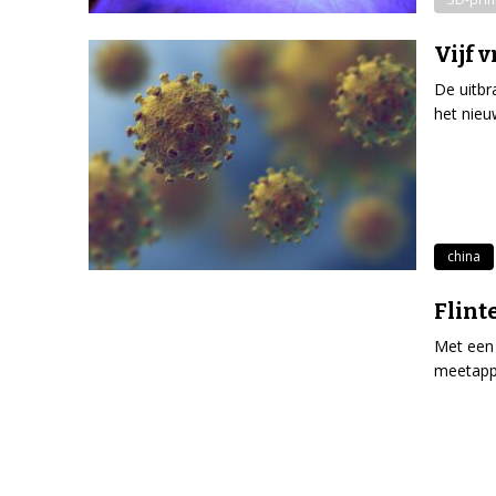
Vijf 
De uitbr
het nieu
china
Flint
Met een 
meetappa