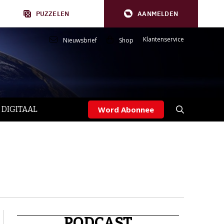
PUZZELEN
AANMELDEN
Klantenservice
Nieuwsbrief
Shop
 DIGITAAL
Word Abonnee
PODCAST