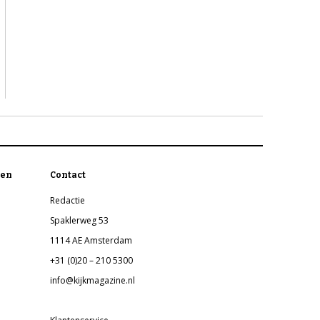
en
Contact
Redactie
Spaklerweg 53
1114 AE Amsterdam
+31 (0)20 – 210 5300
info@kijkmagazine.nl