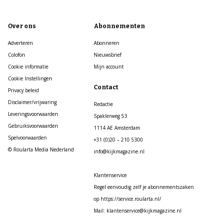
Over ons
Abonnementen
Adverteren
Abonneren
Colofon
Nieuwsbrief
Cookie informatie
Mijn account
Cookie Instellingen
Contact
Privacy beleid
Disclaimer/vrijwaring
Redactie
Leveringsvoorwaarden
Spaklerweg 53
Gebruiksvoorwaarden
1114 AE Amsterdam
Spelvoorwaarden
+31 (0)20 – 210 5300
© Roularta Media Nederland
info@kijkmagazine.nl
Klantenservice
Regel eenvoudig zelf je abonnementszaken
op https://service.roularta.nl/
Mail: klantenservice@kijkmagazine.nl