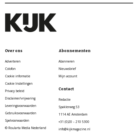
Over ons
Abonnementen
Adverteren
Abonneren
Colofon
Nieuwsbrief
Cookie informatie
Mijn account
Cookie Instellingen
Contact
Privacy beleid
Disclaimer/vrijwaring
Redactie
Leveringsvoorwaarden
Spaklerweg 53
Gebruiksvoorwaarden
1114 AE Amsterdam
Spelvoorwaarden
+31 (0)20 – 210 5300
© Roularta Media Nederland
info@kijkmagazine.nl