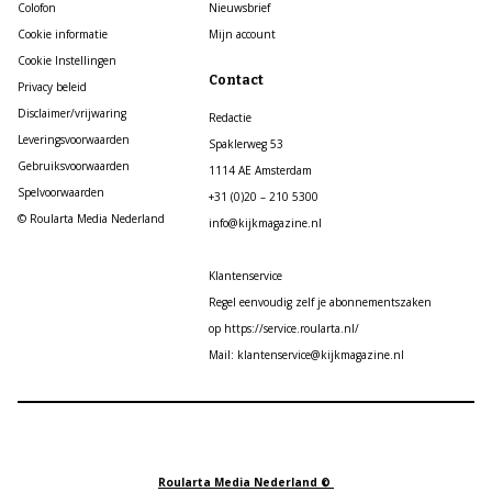
Colofon
Nieuwsbrief
Cookie informatie
Mijn account
Cookie Instellingen
Contact
Privacy beleid
Disclaimer/vrijwaring
Redactie
Leveringsvoorwaarden
Spaklerweg 53
Gebruiksvoorwaarden
1114 AE Amsterdam
Spelvoorwaarden
+31 (0)20 – 210 5300
© Roularta Media Nederland
info@kijkmagazine.nl
Klantenservice
Regel eenvoudig zelf je abonnementszaken
op https://service.roularta.nl/
Mail: klantenservice@kijkmagazine.nl
Roularta Media Nederland ©