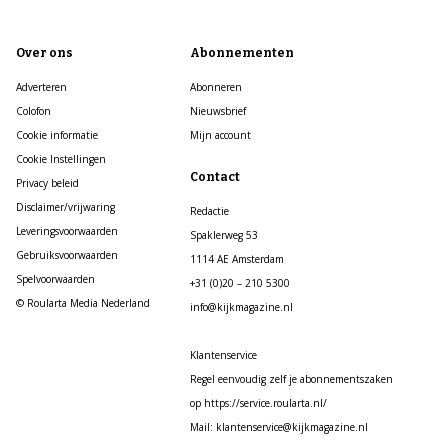
Over ons
Abonnementen
Adverteren
Abonneren
Colofon
Nieuwsbrief
Cookie informatie
Mijn account
Cookie Instellingen
Contact
Privacy beleid
Disclaimer/vrijwaring
Redactie
Leveringsvoorwaarden
Spaklerweg 53
Gebruiksvoorwaarden
1114 AE Amsterdam
Spelvoorwaarden
+31 (0)20 – 210 5300
© Roularta Media Nederland
info@kijkmagazine.nl
Klantenservice
Regel eenvoudig zelf je abonnementszaken
op https://service.roularta.nl/
Mail: klantenservice@kijkmagazine.nl