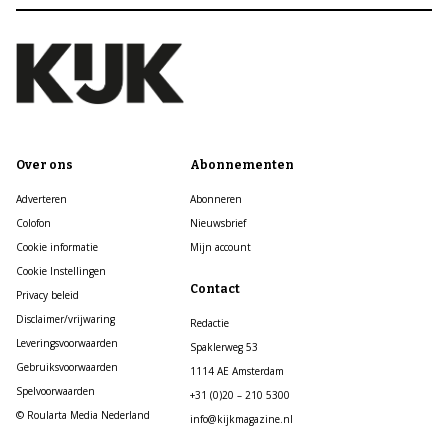
Over ons
Abonnementen
Adverteren
Abonneren
Colofon
Nieuwsbrief
Cookie informatie
Mijn account
Cookie Instellingen
Contact
Privacy beleid
Disclaimer/vrijwaring
Redactie
Leveringsvoorwaarden
Spaklerweg 53
Gebruiksvoorwaarden
1114 AE Amsterdam
Spelvoorwaarden
+31 (0)20 – 210 5300
© Roularta Media Nederland
info@kijkmagazine.nl