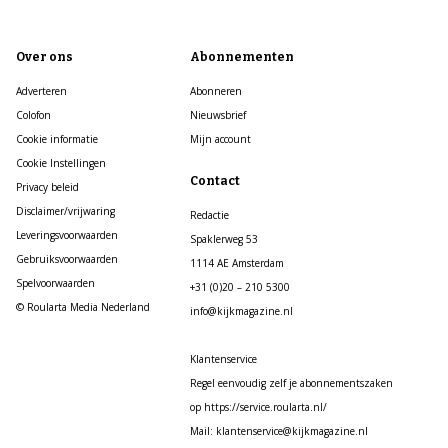
Over ons
Abonnementen
Adverteren
Abonneren
Colofon
Nieuwsbrief
Cookie informatie
Mijn account
Cookie Instellingen
Contact
Privacy beleid
Disclaimer/vrijwaring
Redactie
Leveringsvoorwaarden
Spaklerweg 53
Gebruiksvoorwaarden
1114 AE Amsterdam
Spelvoorwaarden
+31 (0)20 – 210 5300
© Roularta Media Nederland
info@kijkmagazine.nl
Klantenservice
Regel eenvoudig zelf je abonnementszaken
op https://service.roularta.nl/
Mail: klantenservice@kijkmagazine.nl