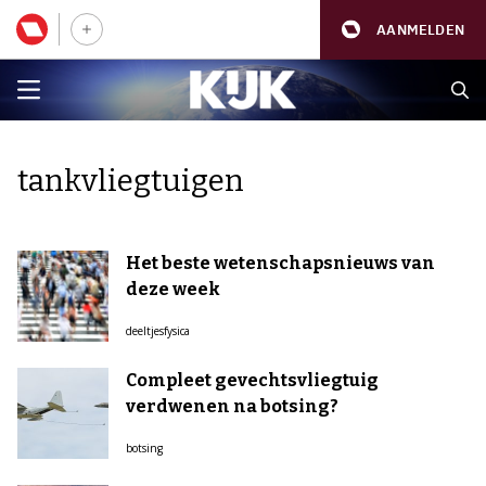
AANMELDEN
tankvliegtuigen
Het beste wetenschapsnieuws van
deze week
deeltjesfysica
Compleet gevechtsvliegtuig
verdwenen na botsing?
botsing