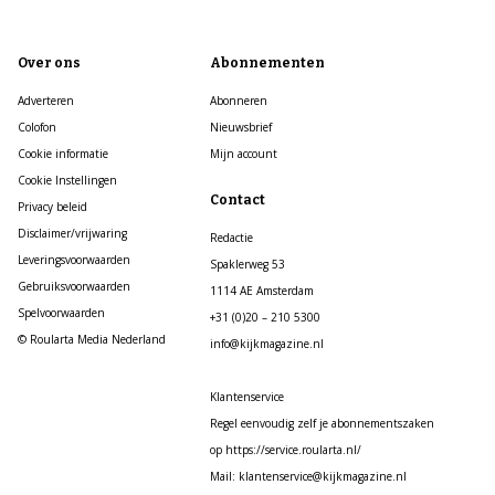
Over ons
Abonnementen
Adverteren
Abonneren
Colofon
Nieuwsbrief
Cookie informatie
Mijn account
Cookie Instellingen
Contact
Privacy beleid
Disclaimer/vrijwaring
Redactie
Leveringsvoorwaarden
Spaklerweg 53
Gebruiksvoorwaarden
1114 AE Amsterdam
Spelvoorwaarden
+31 (0)20 – 210 5300
© Roularta Media Nederland
info@kijkmagazine.nl
Klantenservice
Regel eenvoudig zelf je abonnementszaken
op https://service.roularta.nl/
Mail: klantenservice@kijkmagazine.nl