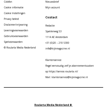
Colofon
Nieuwsbrief
Cookie informatie
Mijn account
Cookie Instellingen
Contact
Privacy beleid
Disclaimer/vrijwaring
Redactie
Leveringsvoorwaarden
Spaklerweg 53
Gebruiksvoorwaarden
1114 AE Amsterdam
Spelvoorwaarden
+31 (0)20 – 210 5300
© Roularta Media Nederland
info@kijkmagazine.nl
Klantenservice
Regel eenvoudig zelf je abonnementszaken
op https://service.roularta.nl/
Mail: klantenservice@kijkmagazine.nl
Roularta Media Nederland ©