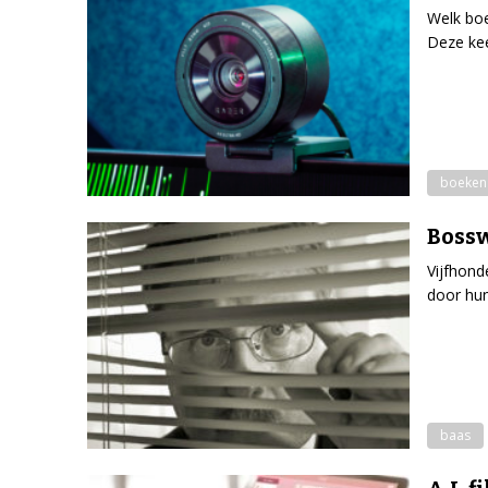
Welk boe
Deze kee
boeken
Bossw
Vijfhond
door hun
baas