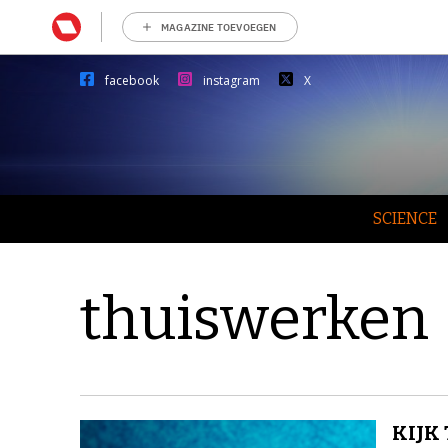
MAGAZINE TOEVOEGEN
facebook
instagram
X
SCIENCE
thuiswerken
KIJK 