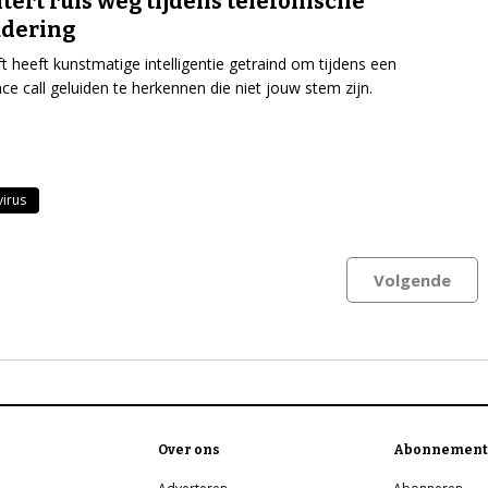
iltert ruis weg tijdens telefonische
adering
t heeft kunstmatige intelligentie getraind om tijdens een
ce call geluiden te herkennen die niet jouw stem zijn.
irus
Volgende
Over ons
Abonnement