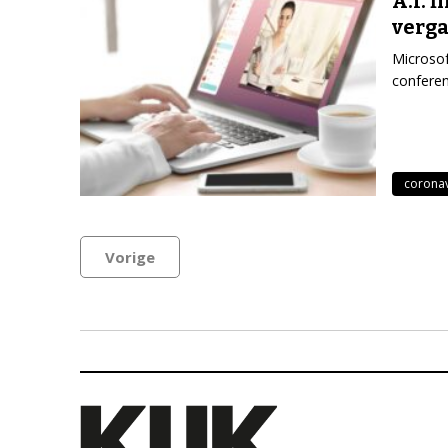
A.I. f
verg
Microsof
conferen
coronav
Vorige