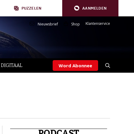
PUZZELEN
AANMELDEN
Klantenservice
Nieuwsbrief
Shop
 DIGITAAL
Word Abonnee
PODCAST