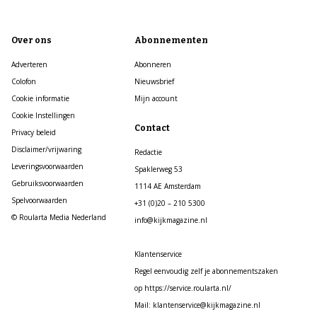
Over ons
Abonnementen
Adverteren
Abonneren
Colofon
Nieuwsbrief
Cookie informatie
Mijn account
Cookie Instellingen
Contact
Privacy beleid
Disclaimer/vrijwaring
Redactie
Leveringsvoorwaarden
Spaklerweg 53
Gebruiksvoorwaarden
1114 AE Amsterdam
Spelvoorwaarden
+31 (0)20 – 210 5300
© Roularta Media Nederland
info@kijkmagazine.nl
Klantenservice
Regel eenvoudig zelf je abonnementszaken
op https://service.roularta.nl/
Mail: klantenservice@kijkmagazine.nl