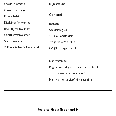
Cookie informatie
Mijn account
Cookie Instellingen
Contact
Privacy beleid
Disclaimer/vrijwaring
Redactie
Leveringsvoorwaarden
Spaklerweg 53
Gebruiksvoorwaarden
1114 AE Amsterdam
Spelvoorwaarden
+31 (0)20 – 210 5300
© Roularta Media Nederland
info@kijkmagazine.nl
Klantenservice
Regel eenvoudig zelf je abonnementszaken
op https://service.roularta.nl/
Mail: klantenservice@kijkmagazine.nl
Roularta Media Nederland ©