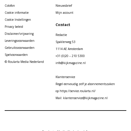
Colofon
Nieuwsbrief
Cookie informatie
Mijn account
Cookie Instellingen
Contact
Privacy beleid
Disclaimer/vrijwaring
Redactie
Leveringsvoorwaarden
Spaklerweg 53
Gebruiksvoorwaarden
1114 AE Amsterdam
Spelvoorwaarden
+31 (0)20 – 210 5300
© Roularta Media Nederland
info@kijkmagazine.nl
Klantenservice
Regel eenvoudig zelf je abonnementszaken
op https://service.roularta.nl/
Mail: klantenservice@kijkmagazine.nl