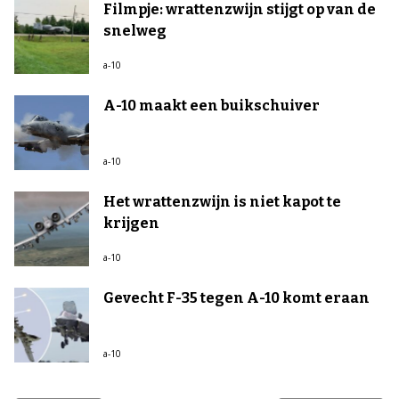
Filmpje: wrattenzwijn stijgt op van de
snelweg
a-10
A-10 maakt een buikschuiver
a-10
Het wrattenzwijn is niet kapot te
krijgen
a-10
Gevecht F-35 tegen A-10 komt eraan
a-10