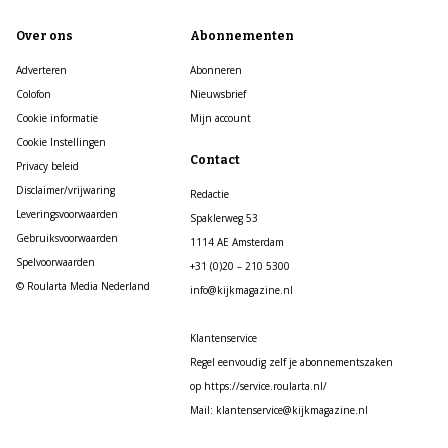
Over ons
Abonnementen
Adverteren
Abonneren
Colofon
Nieuwsbrief
Cookie informatie
Mijn account
Cookie Instellingen
Contact
Privacy beleid
Disclaimer/vrijwaring
Redactie
Leveringsvoorwaarden
Spaklerweg 53
Gebruiksvoorwaarden
1114 AE Amsterdam
Spelvoorwaarden
+31 (0)20 – 210 5300
© Roularta Media Nederland
info@kijkmagazine.nl
Klantenservice
Regel eenvoudig zelf je abonnementszaken
op https://service.roularta.nl/
Mail: klantenservice@kijkmagazine.nl