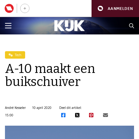
AANMELDEN
Tech
A-10 maakt een
buikschuiver
André Kesseler
10 april 2020
Deel dit artikel:
15:00