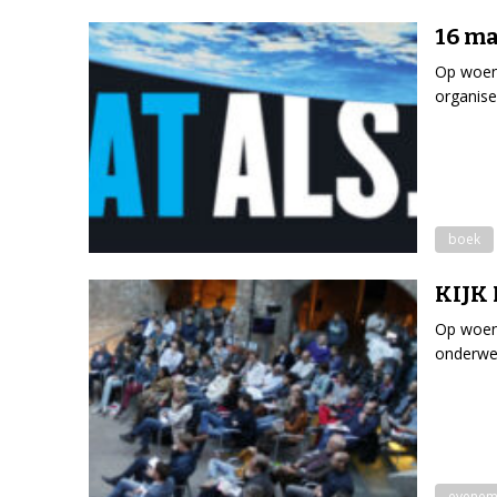
16 ma
Op woens
organise
boek
KIJK 
Op woens
onderwe
evenem