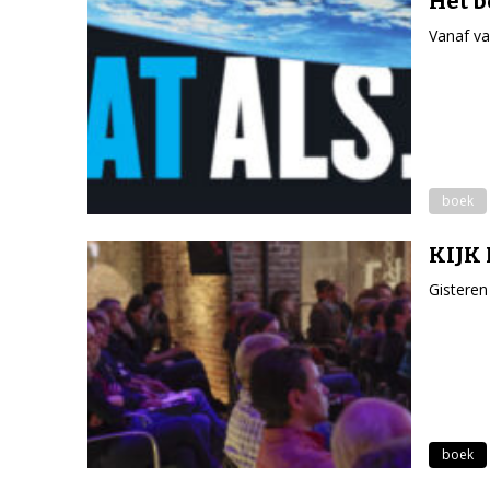
Het b
Vanaf va
boek
KIJK L
Gisteren
boek