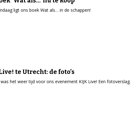
oek ‘Wat als…’ nu te koop
ndaag ligt ons boek Wat als… in de schappen!
ive! te Utrecht: de foto’s
 was het weer tijd voor ons evenement KIJK Live! Een fotoverslag.