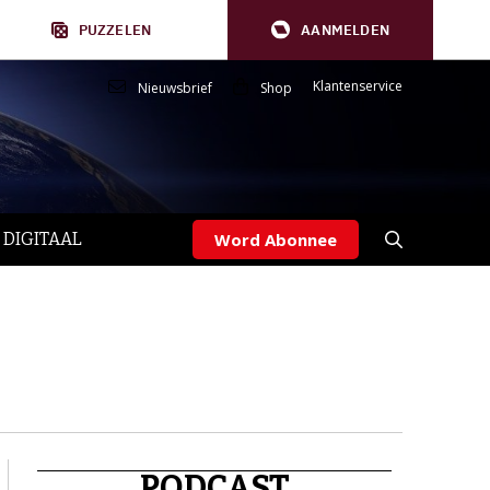
PUZZELEN
AANMELDEN
Klantenservice
Nieuwsbrief
Shop
 DIGITAAL
Word Abonnee
PODCAST