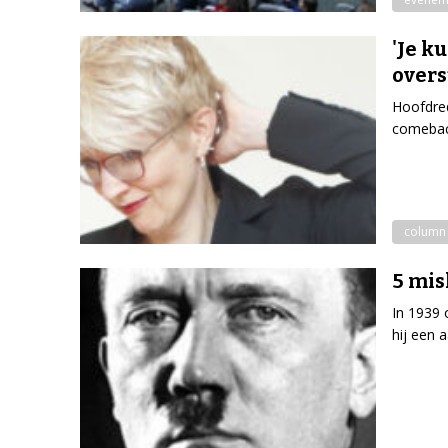
'Je k
over
Hoofdred
comeback
column
5 mis
In 1939 
hij een 