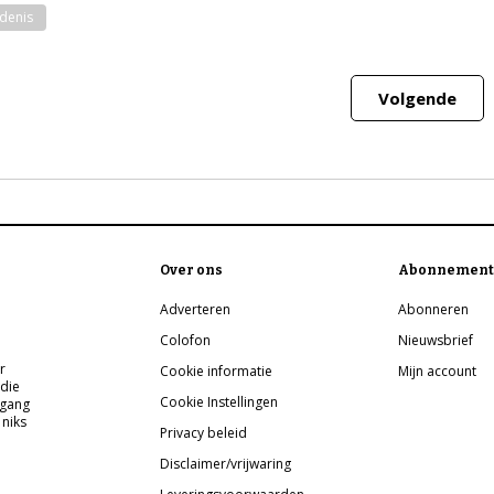
denis
Volgende
Over ons
Abonnement
Adverteren
Abonneren
Colofon
Nieuwsbrief
r
Cookie informatie
Mijn account
 die
Cookie Instellingen
pgang
 niks
Privacy beleid
Disclaimer/vrijwaring