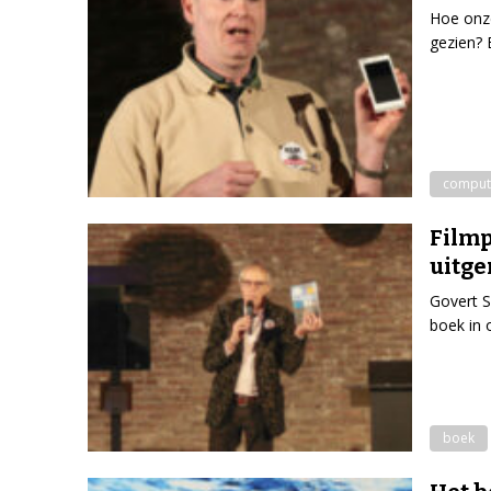
Hoe onze
gezien? B
comput
Filmpj
uitge
Govert S
boek in 
boek