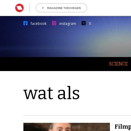
MAGAZINE TOEVOEGEN
facebook
instagram
X
SCIENCE
wat als
Filmp