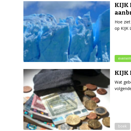
KIJK L
aanb
Hoe ziet
op KIJK 
evenem
KIJK 
Wat gebe
volgende
boek