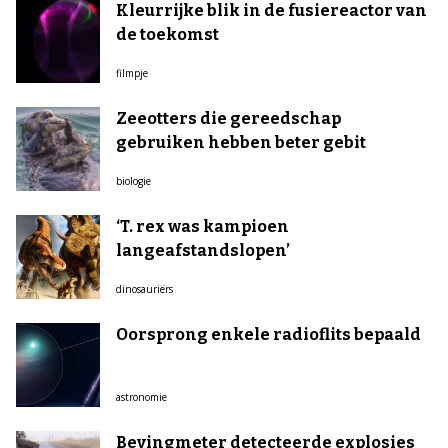
Kleurrijke blik in de fusiereactor van
de toekomst
filmpje
Zeeotters die gereedschap
gebruiken hebben beter gebit
biologie
‘T. rex was kampioen
langeafstandslopen’
dinosauriërs
Oorsprong enkele radioflits bepaald
astronomie
Bevingmeter detecteerde explosies