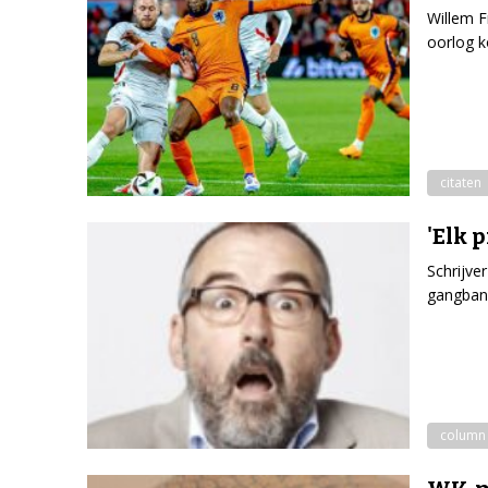
Willem F
oorlog k
citaten
'Elk 
Schrijve
gangban
column