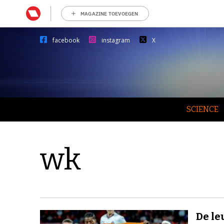
MAGAZINE TOEVOEGEN
facebook
instagram
X
SCIENCE
wk
De le