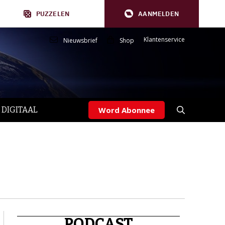
PUZZELEN
AANMELDEN
Klantenservice
Nieuwsbrief
Shop
 DIGITAAL
Word Abonnee
PODCAST