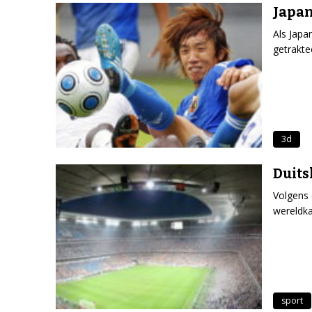
Japan
Als Japa
getrakte
3d
Duits
Volgens 
wereldk
sport