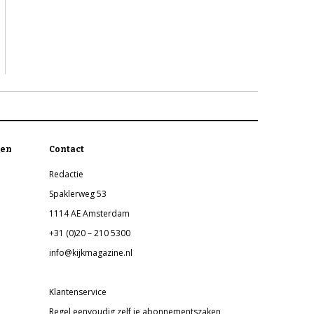
en
Contact
Redactie
Spaklerweg 53
1114 AE Amsterdam
+31 (0)20 – 210 5300
info@kijkmagazine.nl
Klantenservice
Regel eenvoudig zelf je abonnementszaken