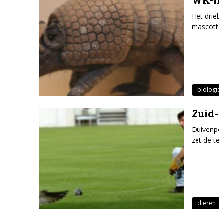
WK-ma
Het drie
mascotte
biologi
Zuid-
Duivenpo
zet de t
dieren