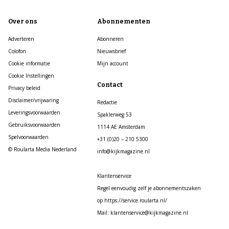
Over ons
Abonnementen
Adverteren
Abonneren
Colofon
Nieuwsbrief
Cookie informatie
Mijn account
Cookie Instellingen
Contact
Privacy beleid
Disclaimer/vrijwaring
Redactie
Leveringsvoorwaarden
Spaklerweg 53
Gebruiksvoorwaarden
1114 AE Amsterdam
Spelvoorwaarden
+31 (0)20 – 210 5300
© Roularta Media Nederland
info@kijkmagazine.nl
Klantenservice
Regel eenvoudig zelf je abonnementszaken
op https://service.roularta.nl/
Mail: klantenservice@kijkmagazine.nl