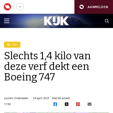
AANMELDEN
Tech
Slechts 1,4 kilo van
deze verf dekt een
Boeing 747
Laurien Onderwater
04 april 2023
Deel dit artikel:
17:00