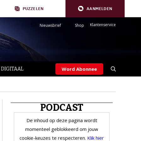
PUZZELEN
AANMELDEN
Klantenservice
Nieuwsbrief
Shop
 DIGITAAL
Word Abonnee
PODCAST
De inhoud op deze pagina wordt
momenteel geblokkeerd om jouw
cookie-keuzes te respecteren.
Klik hier