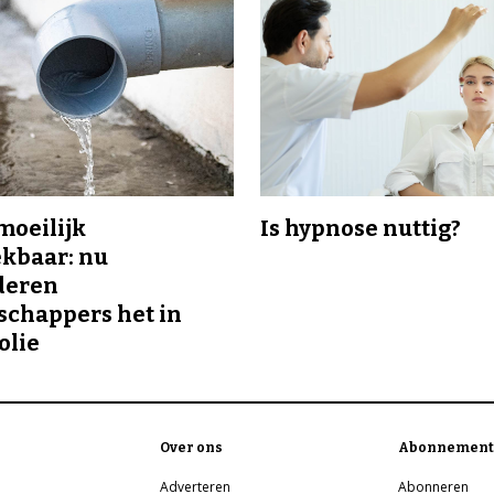
 moeilijk
Is hypnose nuttig?
kbaar: nu
deren
chappers het in
olie
Over ons
Abonnement
Adverteren
Abonneren