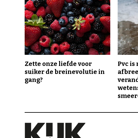
Zette onze liefde voor
Pvc is
suiker de breinevolutie in
afbree
gang?
veran
wetens
smeer