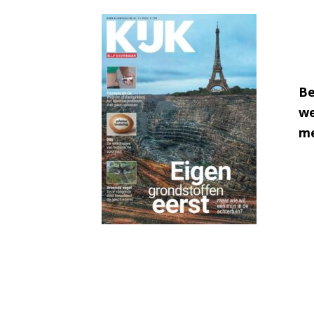
Be
we
me