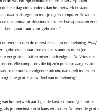
n in de wereld zijn inmiddels enorme serverparken
 de hele dag niets anders dan het netwerk in stand
 kunt daar niet tegenop met je eigen computer. Sowieso
, maar ook omdat professionele miners hun apparaten veel
, dure apparatuur voor gebruiken.”
et netwerk maken de meeste kans op een beloning.
Proof
rs gebruiken apparaten die niets anders doen (en
 te vergroten, sluiten miners zich volgens De Vries ook
neren. Alle computers die bij zo’n pool zijn aangesloten
and in de pool de volgende bitcoin, dan deelt iedereen
aagt, hoe groter jouw deel van de beloning.”
an het netwerk aardig in de kosten lopen. “Je hebt er
g, als je tenminste echt kans wil maken. De tweede grote