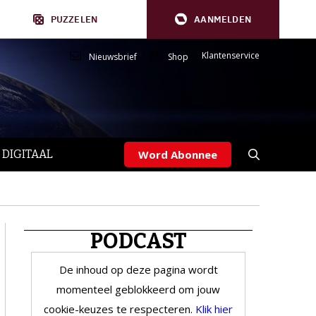
PUZZELEN
AANMELDEN
Klantenservice
Nieuwsbrief
Shop
 DIGITAAL
Word Abonnee
PODCAST
De inhoud op deze pagina wordt
momenteel geblokkeerd om jouw
cookie-keuzes te respecteren.
Klik hier