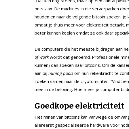
“Dat kan nog steeds, maar op een aantal plekke
ontstaan. De machines in die serverparken doen
houden en naar de volgende bitcoin zoeken. Je
omdat je thuis meer voor elektriciteit betaalt
beter kunnen koelen omdat ze ook daar speciale
De computers die het meeste bijdragen aan h
of work
wordt dat genoemd. Professionele mine
kunnen) dan zoeken naar bitcoins. Om de kansen
aan bij
mining pools
om hun rekenkracht te combi
zoeken samen naar de cryptomunten. “Vindt iem
mee in de beloning. Hoe meer je computer bijdr
Goedkope elektriciteit
Het minen van bitcoins kan vanwege de omvang v
allereerst gespecialiseerde hardware voor nodi