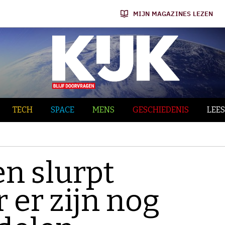
MIJN MAGAZINES LEZEN
TECH
SPACE
MENS
GESCHIEDENIS
LEES
en slurpt
 er zijn nog