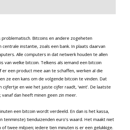
es problematisch. Bitcoins en andere zogeheten
centrale instantie, zoals een bank. In plaats daarvan
ters. Alle computers in dat netwerk houden te allen
 is van welke bitcoin. Telkens als iemand een bitcoin
f er een product mee aan te schaffen, werken al die
jgen ze een kans om de volgende bitcoin te vinden. Dat
ijfertje en wie het juiste cijfer raadt, ‘wint’. De laatste
; vanaf dan heeft minen geen zin meer.
minuten een bitcoin wordt verdeeld. En dan is het kassa,
en tenminste) tienduizenden euro’s waard. Het maakt niet
n of twee miljoen; iedere tien minuten is er een gelukkige.