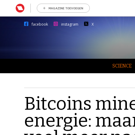
MAGAZINE TOEVOEGEN
facebook
instagram
X
SCIENCE
Bitcoins min
energie: maar