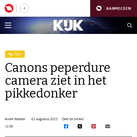
AANMELDEN
Tech
Canons peperdure
camera ziet in het
pikkedonker
André Kesseler
02 augustus 2023
Deel dit artikel:
12:00