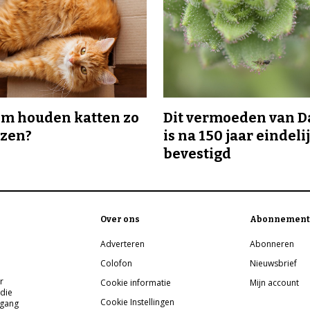
m houden katten zo
Dit vermoeden van 
ozen?
is na 150 jaar eindeli
bevestigd
Over ons
Abonnement
Adverteren
Abonneren
Colofon
Nieuwsbrief
r
Cookie informatie
Mijn account
 die
Cookie Instellingen
pgang