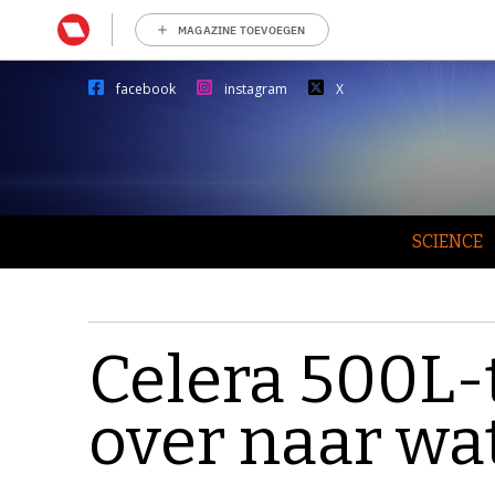
MAGAZINE TOEVOEGEN
facebook
instagram
X
SCIENCE
Celera 500L-
over naar wa