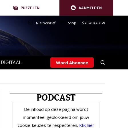
PUZZELEN
AANMELDEN
Klantenservice
Nieuwsbrief
Shop
 DIGITAAL
Word Abonnee
PODCAST
De inhoud op deze pagina wordt
momenteel geblokkeerd om jouw
cookie-keuzes te respecteren.
Klik hier