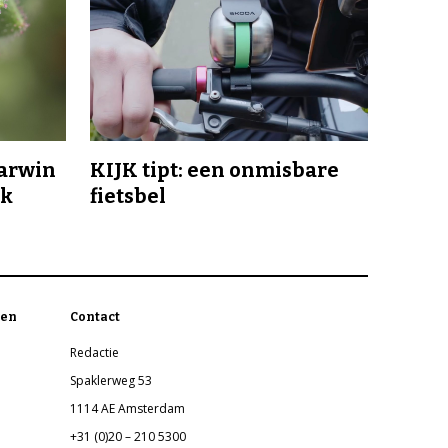
Darwin
KIJK tipt: een onmisbare
jk
fietsbel
en
Contact
Redactie
Spaklerweg 53
1114 AE Amsterdam
+31 (0)20 – 210 5300