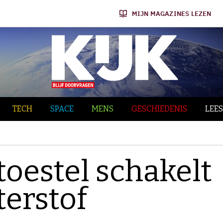
MIJN MAGAZINES LEZEN
TECH
SPACE
MENS
GESCHIEDENIS
LEES
toestel schakelt
terstof