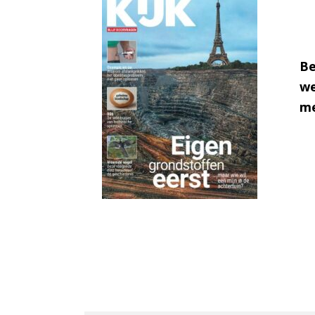
Be
we
me