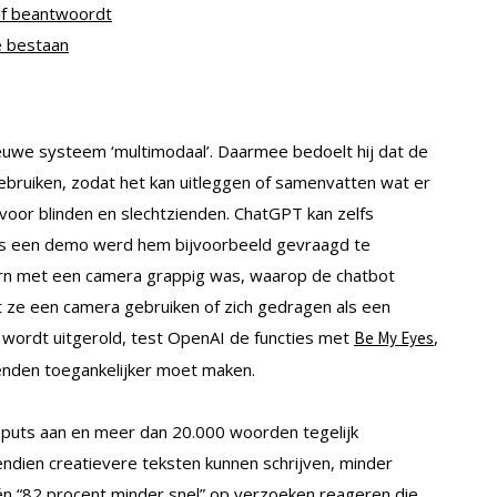
lf beantwoordt
te bestaan
euwe systeem ‘multimodaal’. Daarmee bedoelt hij dat de
gebruiken, zodat het kan uitleggen of samenvatten wat er
 voor blinden en slechtzienden. ChatGPT kan zelfs
dens een demo werd hem bijvoorbeeld gevraagd te
rn met een camera grappig was, waarop de chatbot
 ze een camera gebruiken of zich gedragen als een
 wordt uitgerold, test OpenAI de functies met
,
Be My Eyes
ienden toegankelijker moet maken.
nputs aan en meer dan 20.000 woorden tegelijk
dien creatievere teksten kunnen schrijven, minder
) én “82 procent minder snel” op verzoeken reageren die