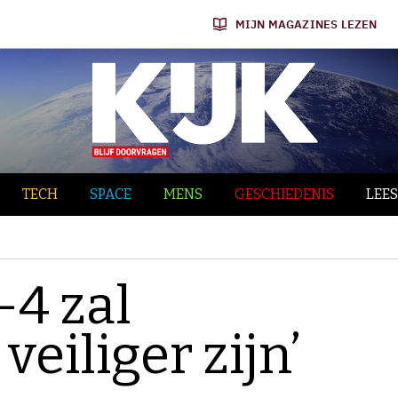
MIJN MAGAZINES LEZEN
TECH
SPACE
MENS
GESCHIEDENIS
LEES
-4 zal
veiliger zijn’