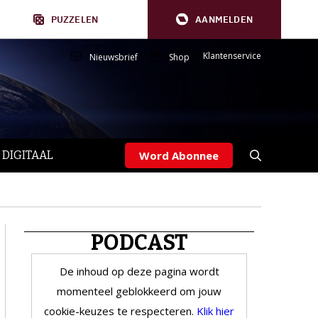
PUZZELEN
AANMELDEN
Klantenservice
Nieuwsbrief
Shop
 DIGITAAL
Word Abonnee
PODCAST
De inhoud op deze pagina wordt
momenteel geblokkeerd om jouw
cookie-keuzes te respecteren.
Klik hier