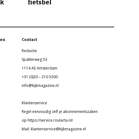
jk
fietsbel
en
Contact
Redactie
Spaklerweg 53
1114 AE Amsterdam
+31 (0)20 – 210 5300
info@kijkmagazine.nl
Klantenservice
Regel eenvoudig zelf je abonnementszaken
op https://service.roularta.nl/
Mail: klantenservice@kijkmagazine.nl