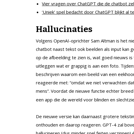
Vier vragen over ChatGPT die de chatbot ze
‘Uniek’ spel bedacht door ChatGPT blijkt al 
Hallucinaties
Volgens OpenAI-oprichter Sam Altman is het ni
chatbot naast tekst ook beelden als input kan 
op de afbeelding te zien is, wat goed nieuws is
uitleggen wat er grappig is aan een foto. Tij
beschrijven waarom een beeld van een eekhoo
reageerde met: “omdat we niet verwachten dat
mens”. Voordat de nieuwe functie echter breed
een app die de wereld voor blinden en slechtz
De nieuwe versie kan daarnaast grotere teksti
onthouden en daarop reageren. GPT-4 zal boven
hallucineren (dus minder snel feiten verzinnen