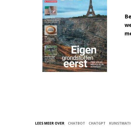
Be
we
me
LEES MEER OVER
CHATBOT
CHATGPT
KUNSTMATIG