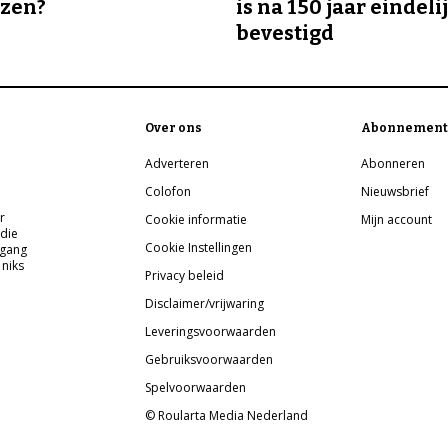
ozen?
is na 150 jaar eindeli
bevestigd
Over ons
Abonnement
Adverteren
Abonneren
Colofon
Nieuwsbrief
r
Cookie informatie
Mijn account
 die
Cookie Instellingen
pgang
 niks
Privacy beleid
Disclaimer/vrijwaring
Leveringsvoorwaarden
Gebruiksvoorwaarden
Spelvoorwaarden
© Roularta Media Nederland