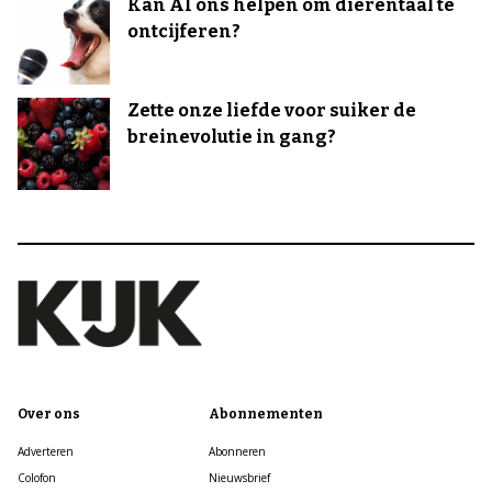
Kan AI ons helpen om dierentaal te
ontcijferen?
Zette onze liefde voor suiker de
breinevolutie in gang?
Over ons
Abonnementen
Adverteren
Abonneren
Colofon
Nieuwsbrief