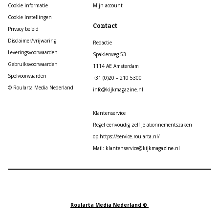
Cookie informatie
Mijn account
Cookie Instellingen
Contact
Privacy beleid
Disclaimer/vrijwaring
Redactie
Leveringsvoorwaarden
Spaklerweg 53
Gebruiksvoorwaarden
1114 AE Amsterdam
Spelvoorwaarden
+31 (0)20 – 210 5300
© Roularta Media Nederland
info@kijkmagazine.nl
Klantenservice
Regel eenvoudig zelf je abonnementszaken
op https://service.roularta.nl/
Mail: klantenservice@kijkmagazine.nl
Roularta Media Nederland ©