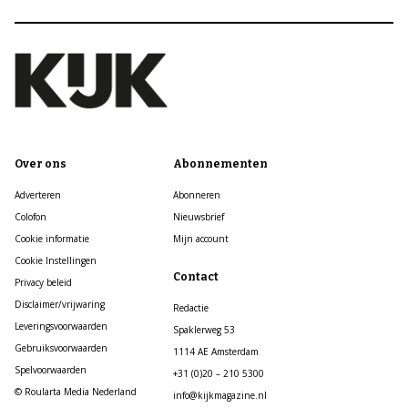
Over ons
Abonnementen
Adverteren
Abonneren
Colofon
Nieuwsbrief
Cookie informatie
Mijn account
Cookie Instellingen
Contact
Privacy beleid
Disclaimer/vrijwaring
Redactie
Leveringsvoorwaarden
Spaklerweg 53
Gebruiksvoorwaarden
1114 AE Amsterdam
Spelvoorwaarden
+31 (0)20 – 210 5300
© Roularta Media Nederland
info@kijkmagazine.nl