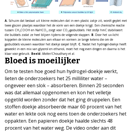
A.
Schuim dat bestaat uit kleine moleculen dat in een plastic zakje zit, wordt geplet met
twee glazen plaatjes waardoor het de vorm van een doekje krijgt. Een chemische reactie
tussen CH
COOH en NaHCO
zorgt voor CO
-gasbubbels. Het stofje hmC stabiliseert
3
3
2
die bubbels zodat ze heel blijven tijdens de volgende stappen.
B.
Door het uv-licht
koppelen de kleine moleculen aan elkaar en vormen ze lange ketens die om de
gasbubbels vouwen waardoor het doekje soepel blijft.
C.
Nadat het hydrogel-doekje heeft
geweekt in een mix van glycerol en ethanol, moet het nog even drogen en daarna is het
klaar voor gebruik.
Beeld:
Matter
/Choudhary et al.
Bloed is moeilijker
Om te testen hoe goed hun hydrogel-doekje werkt,
lieten de onderzoekers het 25 milliliter water –
ongeveer een slok – absorberen. Binnen 20 seconden
was dat allemaal opgenomen en kon het velletje
opgetild worden zonder dat het ging druppelen. Een
stoffen doekje absorbeerde maar 60 procent van het
water en lekte ook nog eens toen de onderzoekers het
oppakten. Een papieren doekje haalde slechts 48
procent van het water weg. De video onder aan dit