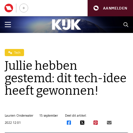
AANMELDEN
Tech
Jullie hebben
gestemd: dit tech-idee
heeft gewonnen!
Laurien Onderwater
15 september
Deel dit artikel:
2022 12:01