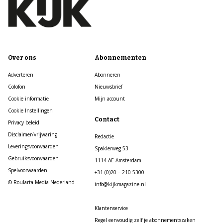
Over ons
Abonnementen
Adverteren
Abonneren
Colofon
Nieuwsbrief
Cookie informatie
Mijn account
Cookie Instellingen
Contact
Privacy beleid
Disclaimer/vrijwaring
Redactie
Leveringsvoorwaarden
Spaklerweg 53
Gebruiksvoorwaarden
1114 AE Amsterdam
Spelvoorwaarden
+31 (0)20 – 210 5300
© Roularta Media Nederland
info@kijkmagazine.nl
Klantenservice
Regel eenvoudig zelf je abonnementszaken