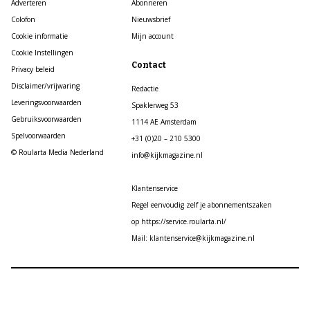
Adverteren
Abonneren
Colofon
Nieuwsbrief
Cookie informatie
Mijn account
Cookie Instellingen
Contact
Privacy beleid
Disclaimer/vrijwaring
Redactie
Leveringsvoorwaarden
Spaklerweg 53
Gebruiksvoorwaarden
1114 AE Amsterdam
Spelvoorwaarden
+31 (0)20 – 210 5300
© Roularta Media Nederland
info@kijkmagazine.nl
Klantenservice
Regel eenvoudig zelf je abonnementszaken
op https://service.roularta.nl/
Mail: klantenservice@kijkmagazine.nl