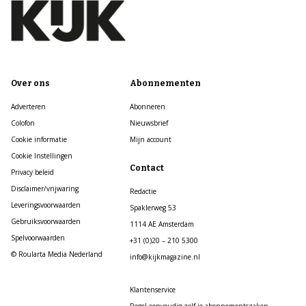
Over ons
Abonnementen
Adverteren
Abonneren
Colofon
Nieuwsbrief
Cookie informatie
Mijn account
Cookie Instellingen
Contact
Privacy beleid
Disclaimer/vrijwaring
Redactie
Leveringsvoorwaarden
Spaklerweg 53
Gebruiksvoorwaarden
1114 AE Amsterdam
Spelvoorwaarden
+31 (0)20 – 210 5300
© Roularta Media Nederland
info@kijkmagazine.nl
Klantenservice
Regel eenvoudig zelf je abonnementszaken