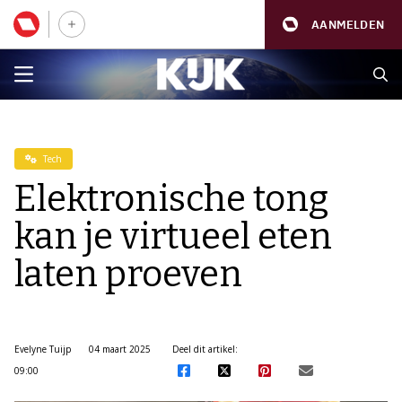
AANMELDEN
Tech
Elektronische tong
kan je virtueel eten
laten proeven
Evelyne Tuijp
04 maart 2025
Deel dit artikel:
09:00