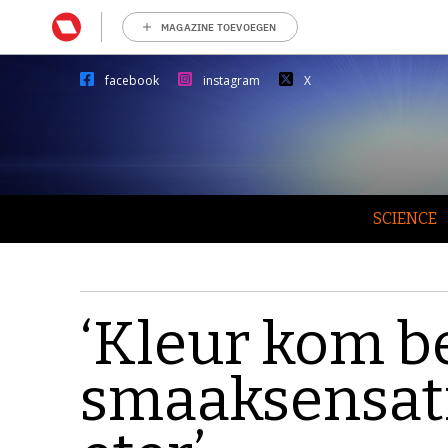
MAGAZINE TOEVOEGEN
facebook
instagram
X
SCIENCE
‘Kleur kom b
smaaksensati