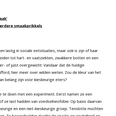
aak’
eerdere smaakprikkels
 lastig in sociale eetsituaties, maar ook is zijn of haar
eiden tot hart- en vaatziekten, zwakkere botten en een
r- of juist overgewicht. Vandaar dat de huidige
ford, hier meer over wilden weten. Zou de kleur van het
n belang zijn voor kieskeurige eters?
 te doen met een experiment. Eerst namen ze een
 of ze last hadden van voedselneofobie. Op basis daarvan
eurige en een niet-kieskeurige groep. Tenslotte mochten
n. Ze beoordeelden daarbij de snacks op zoutigheid en