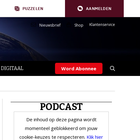
PUZZELEN
AANMELDEN
Klantenservice
Nieuwsbrief
Shop
 DIGITAAL
Word Abonnee
PODCAST
De inhoud op deze pagina wordt
momenteel geblokkeerd om jouw
cookie-keuzes te respecteren.
Klik hier