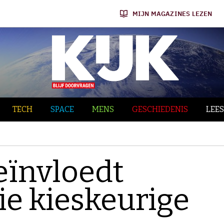
MIJN MAGAZINES LEZEN
TECH
SPACE
MENS
GESCHIEDENIS
LEES
eïnvloedt
e kieskeurige