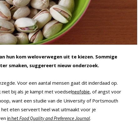
 van hun kom weloverwegen uit te kiezen. Sommige
beter smaken, suggereert nieuw onderzoek.
t gezegde. Voor een aantal mensen gaat dit inderdaad op.
k niet bij als je kampt met voedsel
, of angst voor
neofobie
hoop, want een studie van de University of Portsmouth
 het eten serveert heel wat uitmaakt voor je
even
.
in het
Food Quality and Preference Journal