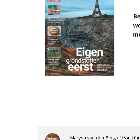
Be
we
me
Marysa van den Berg
LEES ALLE 