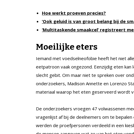
Hoe werkt proeven precies?
‘Ook geluid is van groot belang bij de sm
‘Multitaskende smaakcel’ registreert m
Moeilijke eters
Iemand met voedselneofobie heeft het niet alleen
eetpatroon vaak ongezond. Eenzijdig eten kan l
slecht gebit. Om maar niet te spreken over onde
onderzoekers, Madison Annette en Lorenzo Staf
materiaal waarop het eten geserveerd wordt va
De onderzoekers vroegen 47 volwassenen mee
vragenlijst af bij de deelnemers om te bepalen
werden de proefpersonen verdeeld in een kiesk
de mensen aangeven wat ze van het eten vonde