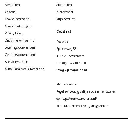
Adverteren
Abonneren
Colofon
Nieuwsbrief
Cookie informatie
Mijn account
Cookie Instellingen
Contact
Privacy beleid
Disclaimer/vrijwaring
Redactie
Leveringsvoorwaarden
Spaklerweg 53
Gebruiksvoorwaarden
1114 AE Amsterdam
Spelvoorwaarden
+31 (0)20 – 210 5300
© Roularta Media Nederland
info@kijkmagazine.nl
Klantenservice
Regel eenvoudig zelf je abonnementszaken
op https://service.roularta.nl/
Mail: klantenservice@kijkmagazine.nl