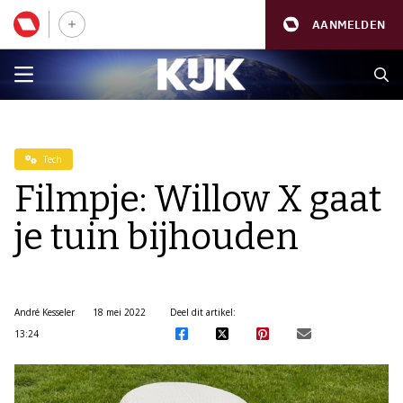
AANMELDEN
Tech
Filmpje: Willow X gaat
je tuin bijhouden
André Kesseler
18 mei 2022
Deel dit artikel:
13:24