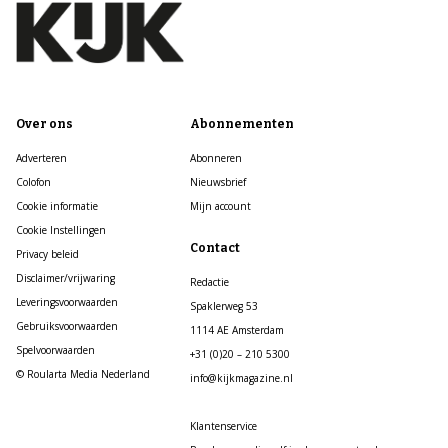
Over ons
Abonnementen
Adverteren
Abonneren
Colofon
Nieuwsbrief
Cookie informatie
Mijn account
Cookie Instellingen
Contact
Privacy beleid
Disclaimer/vrijwaring
Redactie
Leveringsvoorwaarden
Spaklerweg 53
Gebruiksvoorwaarden
1114 AE Amsterdam
Spelvoorwaarden
+31 (0)20 – 210 5300
© Roularta Media Nederland
info@kijkmagazine.nl
Klantenservice