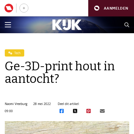
AANMELDEN
Tech
Ge-3D-print hout in
aantocht?
Naomi Vreeburg
28 mei 2022
Deel dit artikel:
09:00