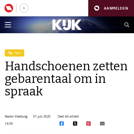
AANMELDEN
Tech
Handschoenen zetten
gebarentaal om in
spraak
Naomi Vreeburg
01 juli 2020
Deel dit artikel:
14:59