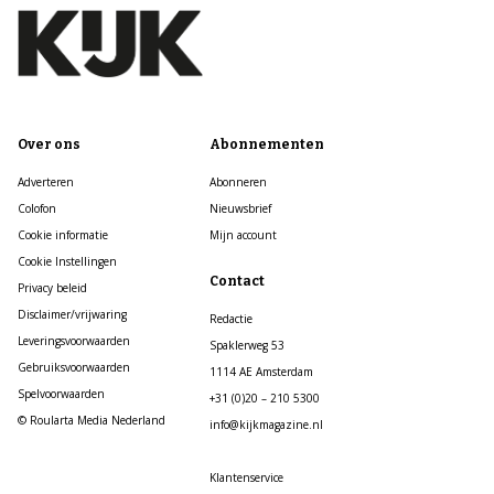
Over ons
Abonnementen
Adverteren
Abonneren
Colofon
Nieuwsbrief
Cookie informatie
Mijn account
Cookie Instellingen
Contact
Privacy beleid
Disclaimer/vrijwaring
Redactie
Leveringsvoorwaarden
Spaklerweg 53
Gebruiksvoorwaarden
1114 AE Amsterdam
Spelvoorwaarden
+31 (0)20 – 210 5300
© Roularta Media Nederland
info@kijkmagazine.nl
Klantenservice